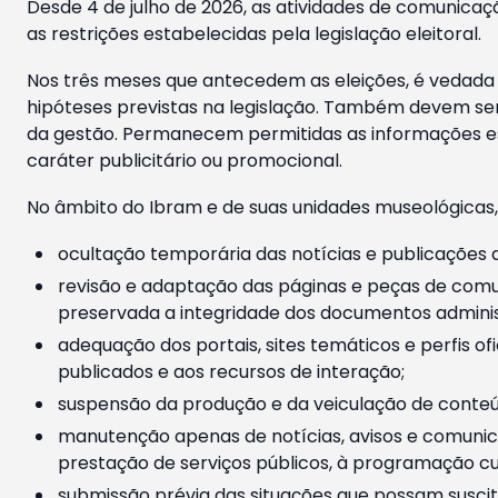
Desde 4 de julho de 2026, as atividades de comunicaçã
as restrições estabelecidas pela legislação eleitoral.
Nos três meses que antecedem as eleições, é vedada a
hipóteses previstas na legislação. Também devem ser
da gestão. Permanecem permitidas as informações est
caráter publicitário ou promocional.
No âmbito do Ibram e de suas unidades museológicas,
ocultação temporária das notícias e publicações a
revisão e adaptação das páginas e peças de comu
preservada a integridade dos documentos administ
adequação dos portais, sites temáticos e perfis ofi
publicados e aos recursos de interação;
suspensão da produção e da veiculação de conteúd
manutenção apenas de notícias, avisos e comunica
prestação de serviços públicos, à programação cul
submissão prévia das situações que possam suscita