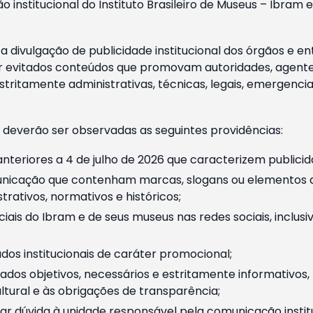
o institucional do Instituto Brasileiro de Museus – Ibra
 divulgação de publicidade institucional dos órgãos e en
 evitados conteúdos que promovam autoridades, agentes 
ritamente administrativas, técnicas, legais, emergencia
 deverão ser observadas as seguintes providências:
nteriores a 4 de julho de 2026 que caracterizem publicid
nicação que contenham marcas, slogans ou elementos da 
rativos, normativos e históricos;
ciais do Ibram e de seus museus nas redes sociais, inclus
os institucionais de caráter promocional;
dos objetivos, necessários e estritamente informativos
tural e às obrigações de transparência;
r dúvida à unidade responsável pela comunicação instituci