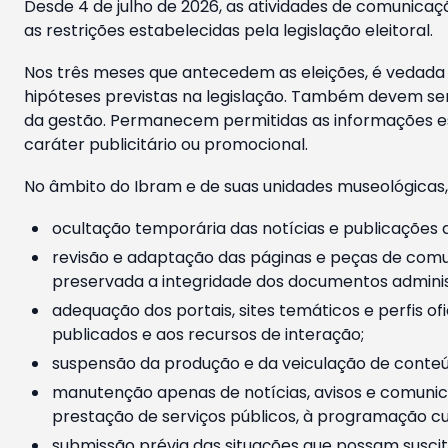
Desde 4 de julho de 2026, as atividades de comunicaçã
as restrições estabelecidas pela legislação eleitoral.
Nos três meses que antecedem as eleições, é vedada a
hipóteses previstas na legislação. Também devem ser
da gestão. Permanecem permitidas as informações est
caráter publicitário ou promocional.
No âmbito do Ibram e de suas unidades museológicas,
ocultação temporária das notícias e publicações a
revisão e adaptação das páginas e peças de comu
preservada a integridade dos documentos administ
adequação dos portais, sites temáticos e perfis ofi
publicados e aos recursos de interação;
suspensão da produção e da veiculação de conteúd
manutenção apenas de notícias, avisos e comunica
prestação de serviços públicos, à programação cul
submissão prévia das situações que possam suscita