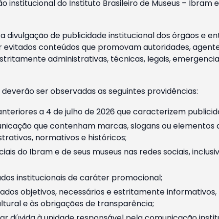
o institucional do Instituto Brasileiro de Museus – Ibra
 divulgação de publicidade institucional dos órgãos e en
 evitados conteúdos que promovam autoridades, agentes 
ritamente administrativas, técnicas, legais, emergencia
 deverão ser observadas as seguintes providências:
nteriores a 4 de julho de 2026 que caracterizem publicid
nicação que contenham marcas, slogans ou elementos da 
rativos, normativos e históricos;
ciais do Ibram e de seus museus nas redes sociais, inclus
os institucionais de caráter promocional;
dos objetivos, necessários e estritamente informativos
tural e às obrigações de transparência;
r dúvida à unidade responsável pela comunicação instituci