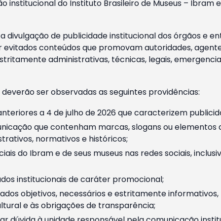
o institucional do Instituto Brasileiro de Museus – Ibra
 divulgação de publicidade institucional dos órgãos e en
 evitados conteúdos que promovam autoridades, agentes 
ritamente administrativas, técnicas, legais, emergencia
 deverão ser observadas as seguintes providências:
nteriores a 4 de julho de 2026 que caracterizem publicid
nicação que contenham marcas, slogans ou elementos da 
rativos, normativos e históricos;
ciais do Ibram e de seus museus nas redes sociais, inclus
os institucionais de caráter promocional;
dos objetivos, necessários e estritamente informativos
tural e às obrigações de transparência;
r dúvida à unidade responsável pela comunicação instituci