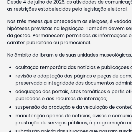
Desde 4 de julho de 2026, as atividades de comunicaçã
as restrições estabelecidas pela legislação eleitoral.
Nos três meses que antecedem as eleições, é vedada a
hipóteses previstas na legislação. Também devem ser
da gestão. Permanecem permitidas as informações est
caráter publicitário ou promocional.
No âmbito do Ibram e de suas unidades museológicas,
ocultação temporária das notícias e publicações a
revisão e adaptação das páginas e peças de comu
preservada a integridade dos documentos administ
adequação dos portais, sites temáticos e perfis ofi
publicados e aos recursos de interação;
suspensão da produção e da veiculação de conteúd
manutenção apenas de notícias, avisos e comunica
prestação de serviços públicos, à programação cul
submissão prévia das situações que possam suscita