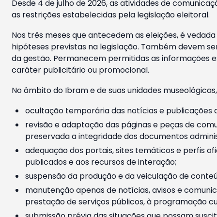
Desde 4 de julho de 2026, as atividades de comunicaçã
as restrições estabelecidas pela legislação eleitoral.
Nos três meses que antecedem as eleições, é vedada a
hipóteses previstas na legislação. Também devem ser
da gestão. Permanecem permitidas as informações est
caráter publicitário ou promocional.
No âmbito do Ibram e de suas unidades museológicas,
ocultação temporária das notícias e publicações a
revisão e adaptação das páginas e peças de comu
preservada a integridade dos documentos administ
adequação dos portais, sites temáticos e perfis ofi
publicados e aos recursos de interação;
suspensão da produção e da veiculação de conteúd
manutenção apenas de notícias, avisos e comunica
prestação de serviços públicos, à programação cul
submissão prévia das situações que possam suscita