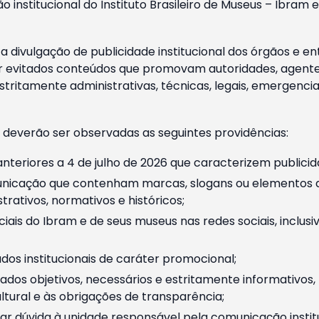
o institucional do Instituto Brasileiro de Museus – Ibra
 divulgação de publicidade institucional dos órgãos e en
 evitados conteúdos que promovam autoridades, agentes 
ritamente administrativas, técnicas, legais, emergencia
 deverão ser observadas as seguintes providências:
nteriores a 4 de julho de 2026 que caracterizem publicid
nicação que contenham marcas, slogans ou elementos da 
rativos, normativos e históricos;
ciais do Ibram e de seus museus nas redes sociais, inclus
os institucionais de caráter promocional;
dos objetivos, necessários e estritamente informativos
tural e às obrigações de transparência;
r dúvida à unidade responsável pela comunicação instituci