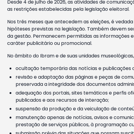
Desde 4 de julho de 2026, as atividades de comunicaçã
as restrições estabelecidas pela legislação eleitoral.
Nos três meses que antecedem as eleições, é vedada a
hipóteses previstas na legislação. Também devem ser
da gestão. Permanecem permitidas as informações est
caráter publicitário ou promocional.
No âmbito do Ibram e de suas unidades museológicas,
ocultação temporária das notícias e publicações a
revisão e adaptação das páginas e peças de comu
preservada a integridade dos documentos administ
adequação dos portais, sites temáticos e perfis ofi
publicados e aos recursos de interação;
suspensão da produção e da veiculação de conteúd
manutenção apenas de notícias, avisos e comunica
prestação de serviços públicos, à programação cul
submissão prévia das situações que possam suscita