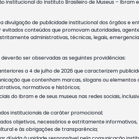
o institucional do Instituto Brasileiro de Museus – Ibra
 divulgação de publicidade institucional dos órgãos e en
 evitados conteúdos que promovam autoridades, agentes 
ritamente administrativas, técnicas, legais, emergencia
 deverão ser observadas as seguintes providências:
nteriores a 4 de julho de 2026 que caracterizem publicid
nicação que contenham marcas, slogans ou elementos da 
rativos, normativos e históricos;
ciais do Ibram e de seus museus nas redes sociais, inclus
os institucionais de caráter promocional;
dos objetivos, necessários e estritamente informativos
tural e às obrigações de transparência;
r dúvida à unidade responsável pela comunicação instituci