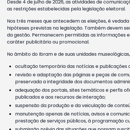
Desde 4 de julho de 2026, as atividades de comunicaçã
as restrições estabelecidas pela legislação eleitoral.
Nos três meses que antecedem as eleições, é vedada a
hipóteses previstas na legislação. Também devem ser
da gestão. Permanecem permitidas as informações est
caráter publicitário ou promocional.
No âmbito do Ibram e de suas unidades museológicas,
ocultação temporária das notícias e publicações a
revisão e adaptação das páginas e peças de comu
preservada a integridade dos documentos administ
adequação dos portais, sites temáticos e perfis ofi
publicados e aos recursos de interação;
suspensão da produção e da veiculação de conteúd
manutenção apenas de notícias, avisos e comunica
prestação de serviços públicos, à programação cul
submissão prévia das situações que possam suscita