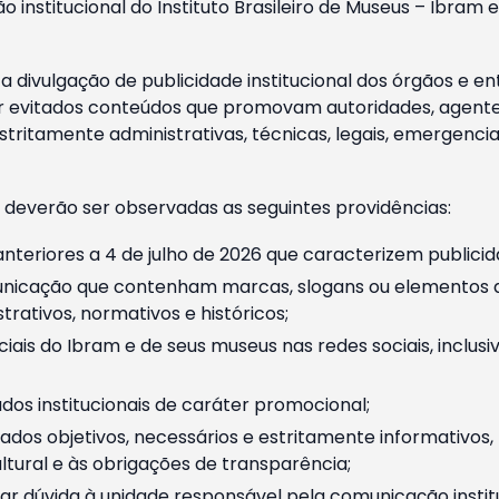
o institucional do Instituto Brasileiro de Museus – Ibra
 divulgação de publicidade institucional dos órgãos e en
 evitados conteúdos que promovam autoridades, agentes 
ritamente administrativas, técnicas, legais, emergencia
 deverão ser observadas as seguintes providências:
nteriores a 4 de julho de 2026 que caracterizem publicid
nicação que contenham marcas, slogans ou elementos da 
rativos, normativos e históricos;
ciais do Ibram e de seus museus nas redes sociais, inclus
os institucionais de caráter promocional;
dos objetivos, necessários e estritamente informativos
tural e às obrigações de transparência;
r dúvida à unidade responsável pela comunicação instituci