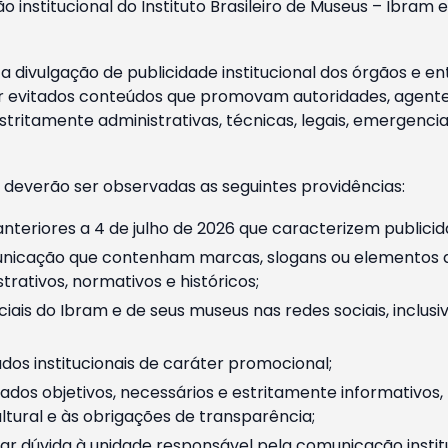
o institucional do Instituto Brasileiro de Museus – Ibra
 divulgação de publicidade institucional dos órgãos e en
 evitados conteúdos que promovam autoridades, agentes 
ritamente administrativas, técnicas, legais, emergencia
 deverão ser observadas as seguintes providências:
nteriores a 4 de julho de 2026 que caracterizem publicid
nicação que contenham marcas, slogans ou elementos da 
rativos, normativos e históricos;
ciais do Ibram e de seus museus nas redes sociais, inclus
os institucionais de caráter promocional;
dos objetivos, necessários e estritamente informativos
tural e às obrigações de transparência;
r dúvida à unidade responsável pela comunicação instituci