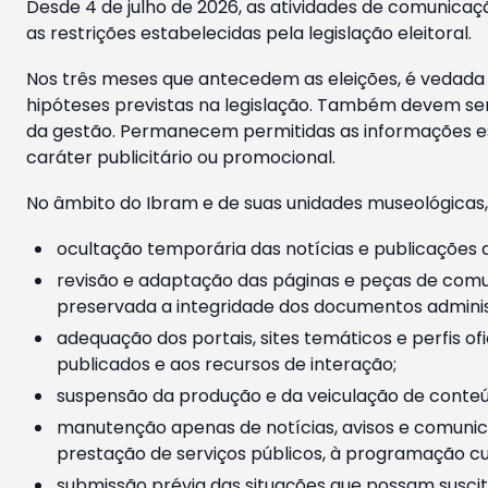
Desde 4 de julho de 2026, as atividades de comunicaçã
as restrições estabelecidas pela legislação eleitoral.
Nos três meses que antecedem as eleições, é vedada a
hipóteses previstas na legislação. Também devem ser
da gestão. Permanecem permitidas as informações est
caráter publicitário ou promocional.
No âmbito do Ibram e de suas unidades museológicas,
ocultação temporária das notícias e publicações a
revisão e adaptação das páginas e peças de comu
preservada a integridade dos documentos administ
adequação dos portais, sites temáticos e perfis ofi
publicados e aos recursos de interação;
suspensão da produção e da veiculação de conteúd
manutenção apenas de notícias, avisos e comunica
prestação de serviços públicos, à programação cul
submissão prévia das situações que possam suscita