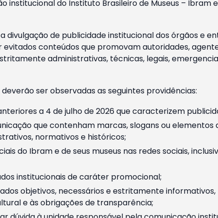
o institucional do Instituto Brasileiro de Museus – Ibra
 divulgação de publicidade institucional dos órgãos e en
 evitados conteúdos que promovam autoridades, agentes 
ritamente administrativas, técnicas, legais, emergencia
 deverão ser observadas as seguintes providências:
nteriores a 4 de julho de 2026 que caracterizem publicid
nicação que contenham marcas, slogans ou elementos da 
rativos, normativos e históricos;
ciais do Ibram e de seus museus nas redes sociais, inclus
os institucionais de caráter promocional;
dos objetivos, necessários e estritamente informativos
tural e às obrigações de transparência;
r dúvida à unidade responsável pela comunicação instituci