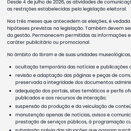
Desde 4 de julho de 2026, as atividades de comunicaçã
as restrições estabelecidas pela legislação eleitoral.
Nos três meses que antecedem as eleições, é vedada a
hipóteses previstas na legislação. Também devem ser
da gestão. Permanecem permitidas as informações est
caráter publicitário ou promocional.
No âmbito do Ibram e de suas unidades museológicas,
ocultação temporária das notícias e publicações a
revisão e adaptação das páginas e peças de comu
preservada a integridade dos documentos administ
adequação dos portais, sites temáticos e perfis ofi
publicados e aos recursos de interação;
suspensão da produção e da veiculação de conteúd
manutenção apenas de notícias, avisos e comunica
prestação de serviços públicos, à programação cul
submissão prévia das situações que possam suscita