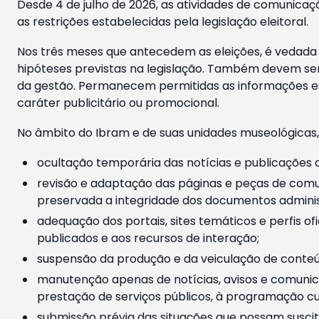
Desde 4 de julho de 2026, as atividades de comunicaçã
as restrições estabelecidas pela legislação eleitoral.
Nos três meses que antecedem as eleições, é vedada a
hipóteses previstas na legislação. Também devem ser
da gestão. Permanecem permitidas as informações est
caráter publicitário ou promocional.
No âmbito do Ibram e de suas unidades museológicas,
ocultação temporária das notícias e publicações a
revisão e adaptação das páginas e peças de comu
preservada a integridade dos documentos administ
adequação dos portais, sites temáticos e perfis ofi
publicados e aos recursos de interação;
suspensão da produção e da veiculação de conteúd
manutenção apenas de notícias, avisos e comunica
prestação de serviços públicos, à programação cul
submissão prévia das situações que possam suscita