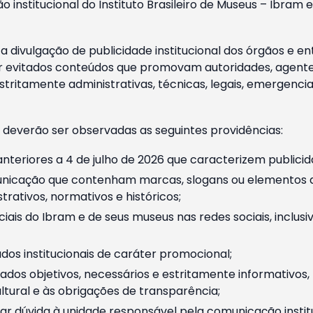
o institucional do Instituto Brasileiro de Museus – Ibra
 divulgação de publicidade institucional dos órgãos e en
 evitados conteúdos que promovam autoridades, agentes 
ritamente administrativas, técnicas, legais, emergencia
 deverão ser observadas as seguintes providências:
nteriores a 4 de julho de 2026 que caracterizem publicid
nicação que contenham marcas, slogans ou elementos da 
rativos, normativos e históricos;
ciais do Ibram e de seus museus nas redes sociais, inclus
os institucionais de caráter promocional;
dos objetivos, necessários e estritamente informativos
tural e às obrigações de transparência;
r dúvida à unidade responsável pela comunicação instituci